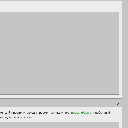
2
укта. Я предпочитаю один из элитных напитков,
водка абсолют
необычный
ые и доставка в сроки.