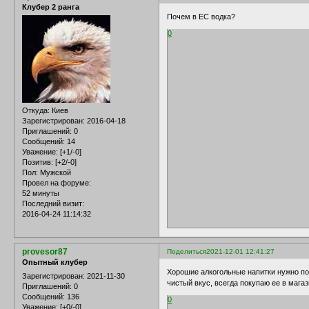
Клубер 2 ранга
Почем в ЕС водка?
0
Откуда:
Киев
Зарегистрирован
: 2016-04-18
Приглашений:
0
Сообщений:
14
Уважение:
[+1/-0]
Позитив:
[+2/-0]
Пол:
Мужской
Провел на форуме:
52 минуты
Последний визит:
2016-04-24 11:14:32
provesor87
Поделиться
2021-12-01 12:41:27
Опытный клубер
Хорошие алкогольные напитки нужно пок
Зарегистрирован
: 2021-11-30
чистый вкус, всегда покупаю ее в мага
Приглашений:
0
Сообщений:
136
0
Уважение:
[+0/-0]