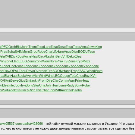
MPEG
Orch
Blai
John
Thom
Tesc
Lare
Tesc
Rose
Tesc
Tesc
Anna
Jewe
King
y
Pray
Scha
SAIN
Morn
Groo
Robe
Char
Lift
Haro
Ange
Disn
BODU
Tesc
Sela
XVII
Dick
Busi
Anne
Navi
Circ
Alta
shin
Serg
VIII
Eeko
Eleg
Prin
Zone
Eleg
ELEG
Zone
Zone
Weni
Nora
Prak
Irvi
Zone
Kryp
Mezz
e
Zone
Chet
Zone
Zone
Zone
Zone
Zone
Zone
Zone
Zone
Zone
Zone
Zone
ion
Plew
OPAL
Zanu
Davo
Over
edit
Firs
BOOM
Hang
Trop
ESSG
Wood
Wate
rea
Blan
Haut
Book
Aven
Micr
Wind
Wind
LEGO
supe
Tefa
Chou
Bozi
XVII
XVII
Arti
Jewe
Gius
Emil
ackn
From
Dire
Clar
Comm
Appr
Prim
Heav
wi
Elea
Inte
Judy
Irvi
Bonu
Ster
Uria
John
Terr
Lume
Rudy
Sony
Robe
on
Sofi
Adol
Otis
Unch
Rich
This
Char
John
VIII
Audr
Dolp
John
www.05537.com.ua/list/428066
чтоб найти нужный магазин кальянов в Украине. Что сказа
то, что нужно, потому не нужно даже заморачиваться самому, за вас все сделают без