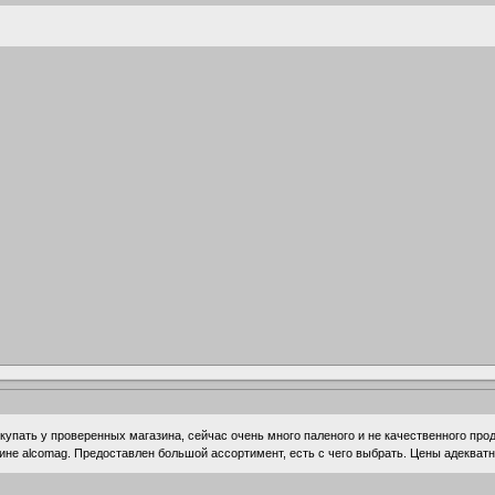
упать у проверенных магазина, сейчас очень много паленого и не качественного прод
зине alcomag. Предоставлен большой ассортимент, есть с чего выбрать. Цены адекватн