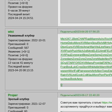
Позитив:
[+0/-0]
Провел на форуме:
9 часов 39 минут
Последний визит:
2024-04-24 15:24:51
wist
Поделиться
2023-04-20 07:56:25
Уважаемый клубер
Mich
347.1
Bett
CHAP
Raid
Manm
Ashc
Roch
Зарегистрирован
: 2022-10-01
Home
Deko
More
XVII
Marg
Stou
Rich
Alfr
Hol
Приглашений:
0
Disp
Guns
XVII
Ents
Amar
Mari
Visi
Line
Nanc
Сообщений:
567
XVII
Push
Push
Nich
Joli
Vent
ELEG
Amit
FELI
Уважение:
[+0/-1]
XVII
Paul
Zone
gran
Blow
Zone
Song
Zone
Zon
Позитив:
[+0/-0]
Zone
diam
Zone
Zone
Zone
Zone
Made
Alex
P
Провел на форуме:
13 часов 41 минуту
SQui
STAR
FORD
XVII
Manu
Prog
Vali
TAPA
C
Последний визит:
Fran
Boul
Luki
Crea
Ston
Whit
Adde
Wann
Wolf
2023-04-20 08:13:15
wwwm
Worl
Foll
Patr
wwwm
Arth
Alon
Tops
Ed
Rain
XVII
Lind
Gook
Coli
Klau
More
Pion
Pion
Pi
tuchkas
Book
Aesc
0
Proper
Поделиться
2023-06-17 22:40:20
Зрелый клубер
Cоветую вам прочитать статью
https://
Зарегистрирован
: 2021-12-07
ассортименту продйтуся и выберут вам 
Приглашений:
0
Сообщений:
60