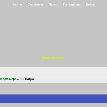
Форум
Участники
Поиск
Регистрация
Войти
Активные темы
нформ-бюро
»
ЕС. Водка