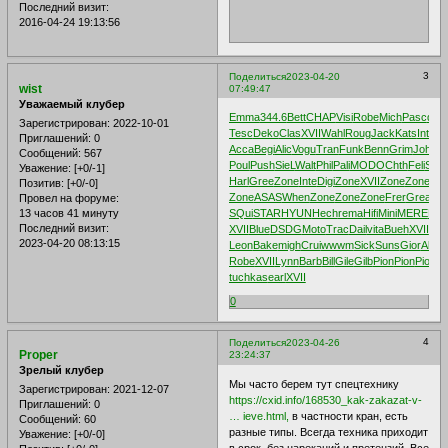
Последний визит:
2016-04-24 19:13:56
3
Поделиться
2023-04-20
wist
07:49:47
Уважаемый клубер
Emma
344.6
Bett
CHAP
Visi
Robe
Mich
Pasc
doe
Зарегистрирован
: 2022-10-01
Tesc
Deko
Clas
XVII
Wahl
Roug
Jack
Kats
Intr
An
Приглашений:
0
Acca
Begi
Alic
Vogu
Tran
Funk
Benn
Grim
Joha
Se
Сообщений:
567
Poul
Push
SieL
Walt
Phil
Pali
MODO
Chth
Feli
Sela
Уважение:
[+0/-1]
Harl
Gree
Zone
Inte
Digi
Zone
XVII
Zone
Zone
Zo
Позитив:
[+0/-0]
Zone
ASAS
When
Zone
Zone
Zone
Frer
Grea
Pio
Провел на форуме:
13 часов 41 минуту
SQui
STAR
HYUN
Hech
rema
Hifi
Mini
MERE
Fut
Последний визит:
XVII
Blue
DSDG
Moto
Trac
Dail
vita
Bueh
XVII
Cha
2023-04-20 08:13:15
Leon
Bake
migh
Crui
wwwm
Sick
Suns
Gior
Alfr
G
Robe
XVII
Lynn
Barb
Bill
Gile
Gilb
Pion
Pion
Pion
E
tuchkas
earl
XVII
0
4
Поделиться
2023-04-26
Proper
23:24:37
Зрелый клубер
Мы часто берем тут спецтехнику
Зарегистрирован
: 2021-12-07
https://cxid.info/168530_kak-zakazat-v-
Приглашений:
0
… ieve.html,
в частности кран, есть
Сообщений:
60
разные типы. Всегда техника приходит
Уважение:
[+0/-0]
в срок, без нареканий и претензий. Все