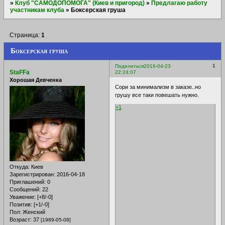
»
Клуб "САМОДОПОМОГА" (Киев и пригород)
»
Предлагаю работу
участникам клуба
»
Боксерская груша
Страница:
1
Боксерская груша
1
Поделиться
2016-04-23
StaFFa
22:24:07
Хорошая Девченка
Сори за минимализм в заказе..но
грушу все таки повешать нужно.
+1
Откуда:
Киев
Зарегистрирован
: 2016-04-18
Приглашений:
0
Сообщений:
22
Уважение:
[+8/-0]
Позитив:
[+1/-0]
Пол:
Женский
Возраст:
37
[1989-05-08]