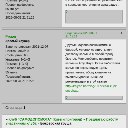
Позитив:
[+0/-0]
в хорошем состоянии и цена радует.
Провел на форуме:
55 минут
0
Последний визит:
2023-08-31 21:51:23
5
Поделиться
2023-08-31
Proper
21:51:22
Зрелый клубер
Друзья недавно познакомили с
Зарегистрирован
: 2021-12-07
фирмой, которая осуществляет
Приглашений:
0
доставку кальяна в любой город
Сообщений:
60
быстро. Мне особенно нравится
Уважение:
[+0/-0]
кальяны Amy, Kaya. Всем любителям
Позитив:
[+0/-0]
кальянов рекомендую. Цены
Провел на форуме:
55 минут
приемлемые, обслуживание на
Последний визит:
высшем уровне. А нашел
2023-08-31 21:51:23
рекомендации в этой статье
http://kalyan.bar/blog/10-prichin-kupit … -
seychas/.
0
Страница:
1
»
Клуб "САМОДОПОМОГА" (Киев и пригород)
»
Предлагаю работу
участникам клуба
»
Боксерская груша