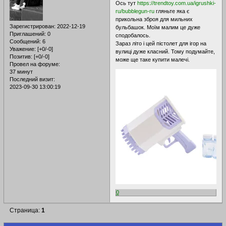
Ось тут
https://trendtoy.com.ua/igrushki-
ru/bubblegun-ru
гляньте яка є
прикольна зброя для мильних
Зарегистрирован
: 2022-12-19
бульбашок. Моїм малим це дуже
Приглашений:
0
сподобалось.
Сообщений:
6
Зараз літо і цей пістолет для ігор на
Уважение:
[+0/-0]
вулиці дуже класний. Тому подумайте,
Позитив:
[+0/-0]
може ще таке купити малечі.
Провел на форуме:
37 минут
Последний визит:
2023-09-30 13:00:19
0
Страница:
1