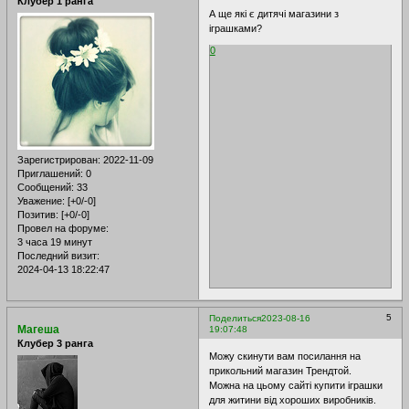
Клубер 1 ранга
А ще які є дитячі магазини з
іграшками?
0
Зарегистрирован
: 2022-11-09
Приглашений:
0
Сообщений:
33
Уважение:
[+0/-0]
Позитив:
[+0/-0]
Провел на форуме:
3 часа 19 минут
Последний визит:
2024-04-13 18:22:47
5
Поделиться
2023-08-16
Магеша
19:07:48
Клубер 3 ранга
Можу скинути вам посилання на
прикольний магазин Трендтой.
Можна на цьому сайті купити іграшки
для житини від хороших виробників.