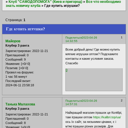
»
Клуб "САМОДОПОМОГА" (Киев и пригород)
»
Все что необходимо
знать новичку клуба
»
Где купить игрушки?
Страница:
1
Где купить игрушки?
1
Поделиться
2023-04-26
Майоров
14:32:55
Клубер 3 ранга
Всем добрый день! Где можно купить
Зарегистрирован
: 2022-11-21
мягкие игрушки оптом? Подскажите
Приглашений:
0
контакты и какие условия заказа.
Сообщений:
9
Спасибо
Уважение:
[+0/-0]
Позитив:
[+0/-0]
0
Провел на форуме:
1 час 56 минут
Последний визит:
2024-06-11 23:58:18
2
Поделиться
2023-04-26
Танька Малахова
14:57:31
Клубер 3 ранга
Найкращий магазин іграшок це Колібрі,
Зарегистрирован
: 2022-11-21
там іграшки оптом
https://kalibri.top/ua/
Приглашений:
0
ось їх сайт, за низькими цінами, є і
Сообщений:
8
м'які іграшки різних розмірів. Для
Уважение:
[+0/-0]