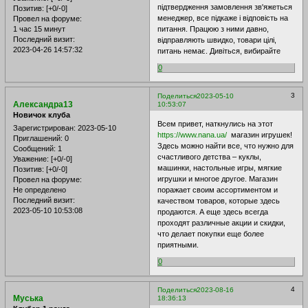
підтвердження замовлення зв'яжеться
Позитив:
[+0/-0]
менеджер, все підкаже і відповість на
Провел на форуме:
1 час 15 минут
питання. Працюю з ними давно,
Последний визит:
відправляють швидко, товари цілі,
2023-04-26 14:57:32
питань немає. Дивіться, вибирайте
0
3
Поделиться
2023-05-10
Александра13
10:53:07
Новичок клуба
Всем привет, наткнулись на этот
Зарегистрирован
: 2023-05-10
https://www.nana.ua/
магазин игрушек!
Приглашений:
0
Здесь можно найти все, что нужно для
Сообщений:
1
счастливого детства – куклы,
Уважение:
[+0/-0]
машинки, настольные игры, мягкие
Позитив:
[+0/-0]
игрушки и многое другое. Магазин
Провел на форуме:
Не определено
поражает своим ассортиментом и
Последний визит:
качеством товаров, которые здесь
2023-05-10 10:53:08
продаются. А еще здесь всегда
проходят различные акции и скидки,
что делает покупки еще более
приятными.
0
4
Поделиться
2023-08-16
Муська
18:36:13