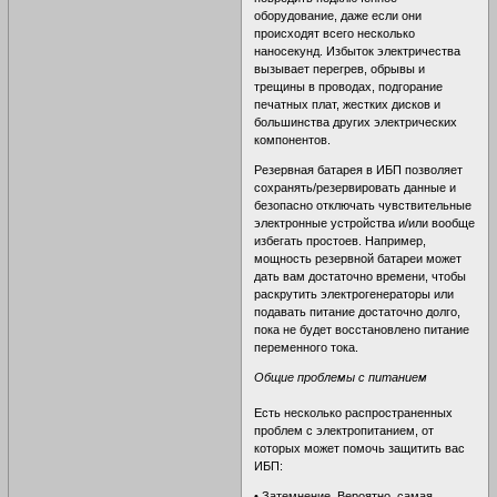
оборудование, даже если они
происходят всего несколько
наносекунд. Избыток электричества
вызывает перегрев, обрывы и
трещины в проводах, подгорание
печатных плат, жестких дисков и
большинства других электрических
компонентов.
Резервная батарея в ИБП позволяет
сохранять/резервировать данные и
безопасно отключать чувствительные
электронные устройства и/или вообще
избегать простоев. Например,
мощность резервной батареи может
дать вам достаточно времени, чтобы
раскрутить электрогенераторы или
подавать питание достаточно долго,
пока не будет восстановлено питание
переменного тока.
Общие проблемы с питанием
Есть несколько распространенных
проблем с электропитанием, от
которых может помочь защитить вас
ИБП:
• Затемнение. Вероятно, самая