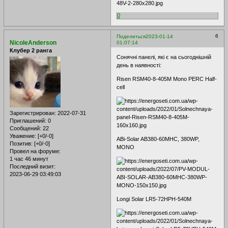
0
6
Поделиться
2023-01-14
NicoleAnderson
01:07:14
Клубер 2 ранга
Сонячні панелі, які є на сьогоднішній
день в наявності:
Risen RSM40-8-405M Mono PERC Half-
cell
Зарегистрирован
: 2022-07-31
Приглашений:
0
Сообщений:
22
Уважение:
[+0/-0]
ABi-Solar AB380-60MHC, 380WP,
Позитив:
[+0/-0]
MONO
Провел на форуме:
1 час 46 минут
Последний визит:
2023-06-29 03:49:03
Longi Solar LR5-72HPH-540M