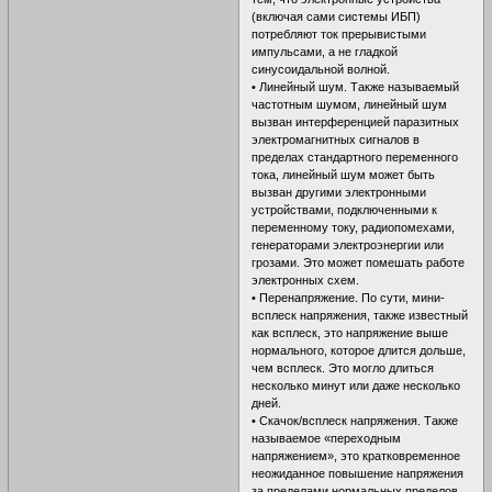
(включая сами системы ИБП)
потребляют ток прерывистыми
импульсами, а не гладкой
синусоидальной волной.
• Линейный шум. Также называемый
частотным шумом, линейный шум
вызван интерференцией паразитных
электромагнитных сигналов в
пределах стандартного переменного
тока, линейный шум может быть
вызван другими электронными
устройствами, подключенными к
переменному току, радиопомехами,
генераторами электроэнергии или
грозами. Это может помешать работе
электронных схем.
• Перенапряжение. По сути, мини-
всплеск напряжения, также известный
как всплеск, это напряжение выше
нормального, которое длится дольше,
чем всплеск. Это могло длиться
несколько минут или даже несколько
дней.
• Скачок/всплеск напряжения. Также
называемое «переходным
напряжением», это кратковременное
неожиданное повышение напряжения
за пределами нормальных пределов