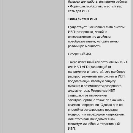
батарея для работы или время работы
• Форм-фактор/сколько места у вас
есть для ИБП
Типы систем ИБП
Существует 3 основных типа систем
ИБП: резервные, линейно-
интерактивные и с двойным
преобразованием, которые имеют
различную мощность.
Резервный ИБП
Также известный как автономный ИБП
или ИБП VFD (зависящий от
напряжения и частоты), это наиболее
распространенный тип системы ИБП,
предлагающий базовую защиту
питания и возможности резервного
аккумулятора. Резервные ИБП
защищают от отключений
электроэнергии, а также от скачков и
скачков напряжения. Однако они не
способны регулировать провалы
мощности и переходное напряжение.
Для этого вам понадобится как
минимум линейно-интерактивный
ИБП.