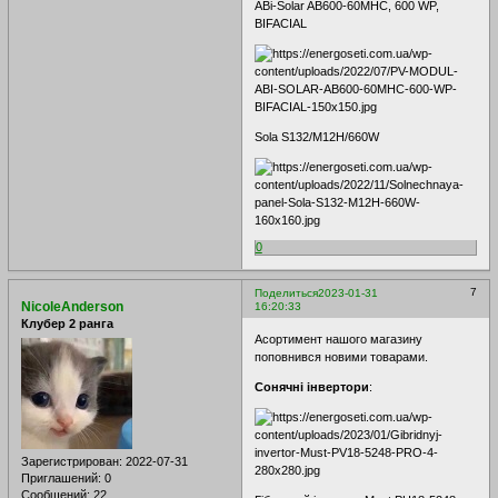
ABi-Solar AB600-60MHC, 600 WP,
BIFACIAL
Sola S132/M12H/660W
0
7
Поделиться
2023-01-31
NicoleAnderson
16:20:33
Клубер 2 ранга
Асортимент нашого магазину
поповнився новими товарами.
Сонячні інвертори
:
Зарегистрирован
: 2022-07-31
Приглашений:
0
Сообщений:
22