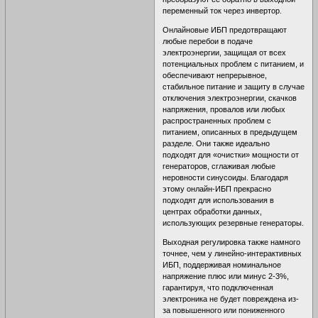
переменный ток через инвертор.
Онлайновые ИБП предотвращают
любые перебои в подаче
электроэнергии, защищая от всех
потенциальных проблем с питанием, и
обеспечивают непрерывное,
стабильное питание и защиту в случае
отключения электроэнергии, скачков
напряжения, провалов или любых
распространенных проблем с
питанием, описанных в предыдущем
разделе. Они также идеально
подходят для «очистки» мощности от
генераторов, сглаживая любые
неровности синусоиды. Благодаря
этому онлайн-ИБП прекрасно
подходят для использования в
центрах обработки данных,
использующих резервные генераторы.
Выходная регулировка также намного
точнее, чем у линейно-интерактивных
ИБП, поддерживая номинальное
напряжение плюс или минус 2-3%,
гарантируя, что подключенная
электроника не будет повреждена из-
за повышенного или пониженного