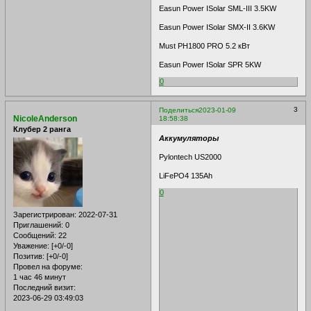
Easun Power ISolar SML-III 3.5KW
Easun Power ISolar SMX-II 3.6KW
Must PH1800 PRO 5.2 кВт
Easun Power ISolar SPR 5KW
0
3
Поделиться
2023-01-09
NicoleAnderson
18:58:38
Клубер 2 ранга
Аккумуляторы
Pylontech US2000
LiFePO4 135Ah
0
Зарегистрирован
: 2022-07-31
Приглашений:
0
Сообщений:
22
Уважение:
[+0/-0]
Позитив:
[+0/-0]
Провел на форуме:
1 час 46 минут
Последний визит:
2023-06-29 03:49:03