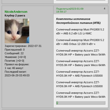
4
Поделиться
2023-01-09
NicoleAnderson
18:59:17
Клубер 2 ранга
Комплекты источников
бесперебойного питания (ИПБ)
Солнечный инвертор Must PH1800 5.2
кВт + АКБ 6.2 кВт LG Li-NMC
Солнечный инвертор Must PH1800 5.2
кВт + АКБ Orbus 12-200 9 кВт⋅ч
Зарегистрирован
: 2022-07-31
Приглашений:
0
Солнечный инвертор Azzurro ZZT-
Сообщений:
22
HYD6.0K-HP + Battery pack Weco 5kWh
Уважение:
[+0/-0]
Позитив:
[+0/-0]
Солнечный инвертор Azzurro ZZT-
Провел на форуме:
HYD5.0K-HP + Battery pack Weco 6kWh
1 час 46 минут
Последний визит:
Солнечный инвертор Azzurro ZZT-
2023-06-29 03:49:03
HYD5.0K-HP + АКБ Pylontech US5000
Солнечный инвертор Azzurro ZZT-
HYD6.0K-HP + АКБ Pylontech US5000
Солнечный инвертор Azzurro ZZT-
HYD6.0K-HP + Battery pack Weco 6kWh
0