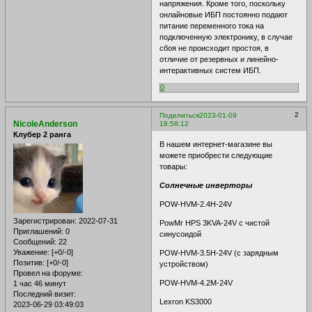
напряжения. Кроме того, поскольку
онлайновые ИБП постоянно подают
питание переменного тока на
подключенную электронику, в случае
сбоя не происходит простоя, в
отличие от резервных и линейно-
интерактивных систем ИБП.
0
2
Поделиться
2023-01-09
NicoleAnderson
18:58:12
Клубер 2 ранга
В нашем интернет-магазине вы
можете приобрести следующие
товары:
Солнечные инверторы
POW-HVM-2.4H-24V
Зарегистрирован
: 2022-07-31
PowMr HPS 3KVA-24V с чистой
Приглашений:
0
синусоидой
Сообщений:
22
Уважение:
[+0/-0]
POW-HVM-3.5H-24V (с зарядным
Позитив:
[+0/-0]
устройством)
Провел на форуме:
POW-HVM-4.2M-24V
1 час 46 минут
Последний визит:
Lexron KS3000
2023-06-29 03:49:03