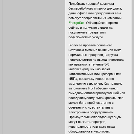
Подобрать хороший комплект
бесперебойного питания для дома,
дачи, офиса или предприятия вам
помогут специалисты из компании
EnergoSeti
. Обращайтесь прямо
сейчас и получите скидки на
покупаемые товары или
подключаемые услуги.
В случае провала основного
источника питания выше или ниже
нормальных пределов, нагрузка
переключается на выход инвертора,
как правило, в течение 5-8
миллисекунд. Их называют
«автономными» или «резервными
ИБП», поскольку инвертор по
умолчанию выключен. Как правило,
автономные ИБП обеспечивают
выходной сигнал прямоугольной или
псевдосинусоидальной формы, что
может быть проблематично в
сочетании с чувствительным
электронным оборудованием.
Прямоугольные/псевдосинусоиды
могут вызвать перегрев,
неисправность или даже отказ
оборудования в некоторых