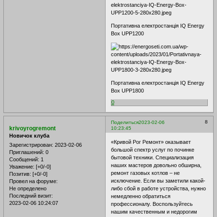
Портативна електростанція IQ Energy
Box UPP1200
Портативна електростанція IQ Energy
Box UPP1800
0
8
Поделиться
2023-02-06
krivoyrogremont
10:23:45
Новичок клуба
«Кривой Рог Ремонт» оказывает
Зарегистрирован
: 2023-02-06
большой спектр услуг по починке
Приглашений:
0
бытовой техники. Специализация
Сообщений:
1
наших мастеров довольно обширна,
Уважение:
[+0/-0]
ремонт газовых котлов – не
Позитив:
[+0/-0]
исключение. Если вы заметили какой-
Провел на форуме:
Не определено
либо сбой в работе устройства, нужно
Последний визит:
немедленно обратиться
2023-02-06 10:24:07
профессионалу. Воспользуйтесь
нашим качественным и недорогим