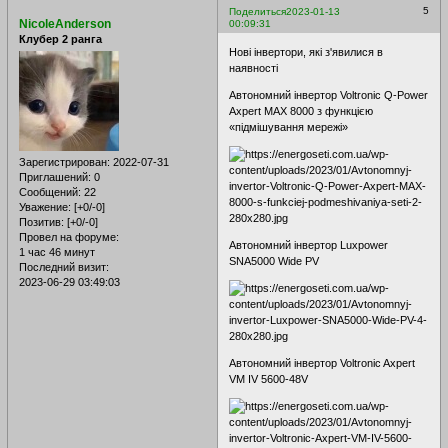
5
Поделиться
2023-01-13
NicoleAnderson
00:09:31
Клубер 2 ранга
Нові інвертори, які з'явилися в
наявності
Автономний інвертор Voltronic Q-Power
Axpert MAX 8000 з функцією
«підмішування мережі»
Зарегистрирован
: 2022-07-31
Приглашений:
0
Сообщений:
22
Уважение:
[+0/-0]
Позитив:
[+0/-0]
Провел на форуме:
Автономний інвертор Luxpower
1 час 46 минут
SNA5000 Wide PV
Последний визит:
2023-06-29 03:49:03
Автономний інвертор Voltronic Axpert
VM IV 5600-48V