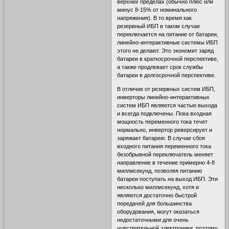
верхних пределах (обычно плюс или
минус 8-15% от номинального
напряжения). В то время как
резервный ИБП в таком случае
переключается на питание от батареи,
линейно-интерактивные системы ИБП
этого не делают. Это экономит заряд
батареи в краткосрочной перспективе,
а также продлевает срок службы
батареи в долгосрочной перспективе.
В отличие от резервных систем ИБП,
инверторы линейно-интерактивных
систем ИБП являются частью выхода
и всегда подключены. Пока входная
мощность переменного тока течет
нормально, инвертор реверсирует и
заряжает батарею. В случае сбоя
входного питания переменного тока
безобрывной переключатель меняет
направление в течение примерно 4-8
миллисекунд, позволяя питанию
батареи поступать на выход ИБП. Эти
несколько миллисекунд, хотя и
являются достаточно быстрой
передачей для большинства
оборудования, могут оказаться
недостаточными для очень
чувствительной электроники, поэтому