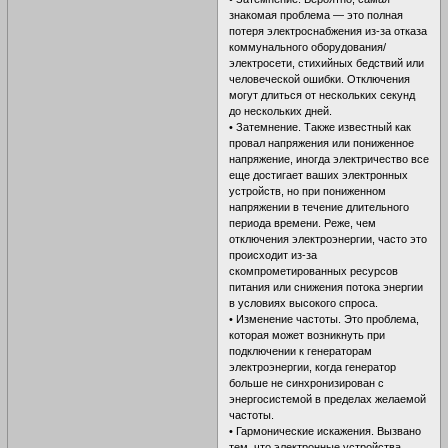
знакомая проблема — это полная
потеря электроснабжения из-за отказа
коммунального оборудования/
электросети, стихийных бедствий или
человеческой ошибки. Отключения
могут длиться от нескольких секунд
до нескольких дней.
• Затемнение. Также известный как
провал напряжения или пониженное
напряжение, иногда электричество все
еще достигает ваших электронных
устройств, но при пониженном
напряжении в течение длительного
периода времени. Реже, чем
отключения электроэнергии, часто это
происходит из-за
скомпрометированных ресурсов
питания или снижения потока энергии
в условиях высокого спроса.
• Изменение частоты. Это проблема,
которая может возникнуть при
подключении к генераторам
электроэнергии, когда генератор
больше не синхронизирован с
энергосистемой в пределах желаемой
частоты.
• Гармонические искажения. Вызвано
тем, что электронные устройства