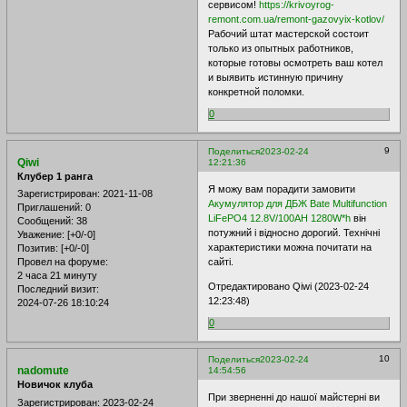
сервисом!
https://krivoyrog-
remont.com.ua/remont-gazovyix-kotlov/
Рабочий штат мастерской состоит
только из опытных работников,
которые готовы осмотреть ваш котел
и выявить истинную причину
конкретной поломки.
0
9
Поделиться
2023-02-24
Qiwi
12:21:36
Клубер 1 ранга
Я можу вам порадити замовити
Зарегистрирован
: 2021-11-08
Акумулятор для ДБЖ Bate Multifunction
Приглашений:
0
LiFePO4 12.8V/100AH ​​1280W*h
він
Сообщений:
38
потужний і відносно дорогий. Технічні
Уважение:
[+0/-0]
характеристики можна почитати на
Позитив:
[+0/-0]
сайті.
Провел на форуме:
2 часа 21 минуту
Отредактировано Qiwi (2023-02-24
Последний визит:
12:23:48)
2024-07-26 18:10:24
0
10
Поделиться
2023-02-24
nadomute
14:54:56
Новичок клуба
При зверненні до нашої майстерні ви
Зарегистрирован
: 2023-02-24