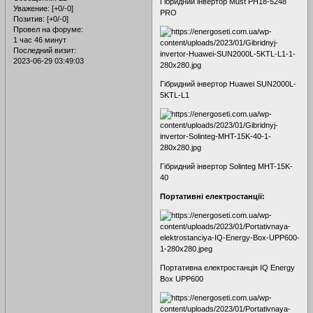
Гібридний інвертор Must PH18-5248
Уважение:
[+0/-0]
PRO
Позитив:
[+0/-0]
Провел на форуме:
1 час 46 минут
Последний визит:
2023-06-29 03:49:03
Гібридний інвертор Huawei SUN2000L-
5KTL-L1
Гібридний інвертор Solinteg MHT-15K-
40
Портативні електростанції:
Портативна електростанція IQ Energy
Box UPP600