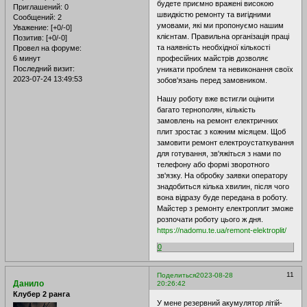
будете приємно вражені високою
Приглашений:
0
швидкістю ремонту та вигідними
Сообщений:
2
умовами, які ми пропонуємо нашим
Уважение:
[+0/-0]
клієнтам. Правильна організація праці
Позитив:
[+0/-0]
та наявність необхідної кількості
Провел на форуме:
6 минут
професійних майстрів дозволяє
Последний визит:
уникати проблем та невиконання своїх
2023-07-24 13:49:53
зобов'язань перед замовником.
Нашу роботу вже встигли оцінити
багато тернополян, кількість
замовлень на ремонт електричних
плит зростає з кожним місяцем. Щоб
замовити ремонт електроустаткування
для готування, зв'яжіться з нами по
телефону або формі зворотного
зв'язку. На обробку заявки оператору
знадобиться кілька хвилин, після чого
вона відразу буде передана в роботу.
Майстер з ремонту електроплит зможе
розпочати роботу цього ж дня.
https://nadomu.te.ua/remont-elektroplit/
0
11
Поделиться
2023-08-28
Данило
20:26:42
Клубер 2 ранга
У мене резервний акумулятор літій-