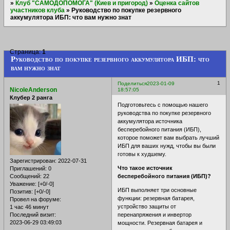
»
Клуб "САМОДОПОМОГА" (Киев и пригород)
»
Оценка сайтов
участников клуба
»
Руководство по покупке резервного
аккумулятора ИБП: что вам нужно знат
Страница:
1
Руководство по покупке резервного аккумулятора ИБП: что
вам нужно знат
1
Поделиться
2023-01-09
NicoleAnderson
18:57:05
Клубер 2 ранга
Подготовьтесь с помощью нашего
руководства по покупке резервного
аккумулятора источника
бесперебойного питания (ИБП),
которое поможет вам выбрать лучший
ИБП для ваших нужд, чтобы вы были
готовы к худшему.
Зарегистрирован
: 2022-07-31
Что такое источник
Приглашений:
0
бесперебойного питания (ИБП)?
Сообщений:
22
Уважение:
[+0/-0]
ИБП выполняет три основные
Позитив:
[+0/-0]
функции: резервная батарея,
Провел на форуме:
устройство защиты от
1 час 46 минут
перенапряжения и инвертор
Последний визит:
2023-06-29 03:49:03
мощности. Резервная батарея и