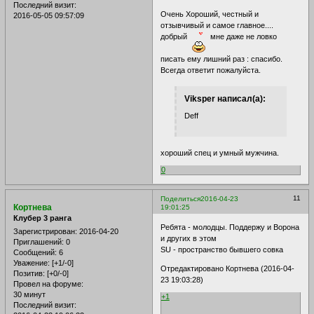
Последний визит:
Очень Хороший, честный и
2016-05-05 09:57:09
отзывчивый и самое главное....
добрый
мне даже не ловко
писать ему лишний раз : спасибо.
Всегда ответит пожалуйста.
Viksper написал(а):
Deff
хороший спец и умный мужчина.
0
11
Поделиться
2016-04-23
Кортнева
19:01:25
Клубер 3 ранга
Ребята - молодцы. Поддержу и Ворона
Зарегистрирован
: 2016-04-20
и других в этом
Приглашений:
0
SU - пространство бывшего совка
Сообщений:
6
Уважение:
[+1/-0]
Отредактировано Кортнева (2016-04-
Позитив:
[+0/-0]
23 19:03:28)
Провел на форуме:
30 минут
+1
Последний визит: