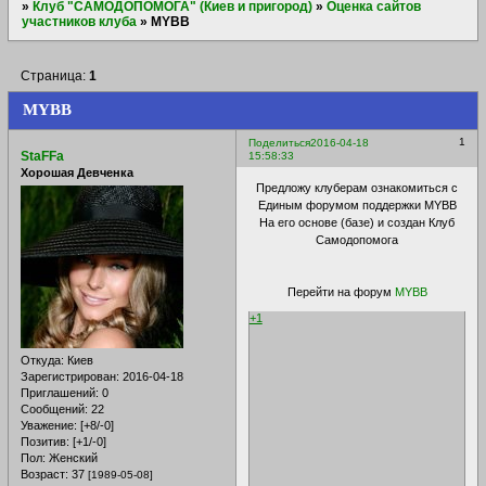
»
Клуб "САМОДОПОМОГА" (Киев и пригород)
»
Оценка сайтов
участников клуба
»
MYBB
Страница:
1
MYBB
1
Поделиться
2016-04-18
StaFFa
15:58:33
Хорошая Девченка
Предложу клуберам ознакомиться с
Единым форумом поддержки MYBB
На его основе (базе) и создан Клуб
Самодопомога
Перейти на форум
MYBB
+1
Откуда:
Киев
Зарегистрирован
: 2016-04-18
Приглашений:
0
Сообщений:
22
Уважение:
[+8/-0]
Позитив:
[+1/-0]
Пол:
Женский
Возраст:
37
[1989-05-08]