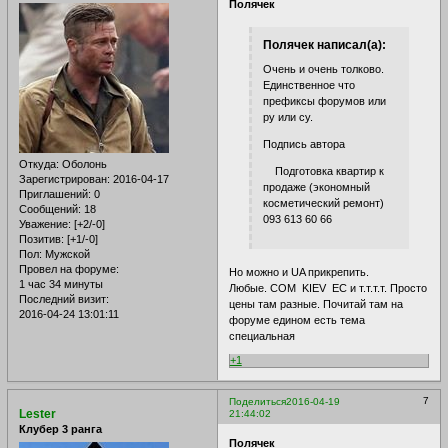
Полячек
Полячек написал(а):
Очень и очень толково.
Единственное что
префиксы форумов или
ру или су.
Подпись автора
Откуда:
Оболонь
Подготовка квартир к
Зарегистрирован
: 2016-04-17
продаже (экономный
Приглашений:
0
косметический ремонт)
Сообщений:
18
093 613 60 66
Уважение:
[+2/-0]
Позитив:
[+1/-0]
Пол:
Мужской
Провел на форуме:
Но можно и UA прикрепить.
1 час 34 минуты
Любые. COM KIEV EC и т.т.т.т. Просто
Последний визит:
цены там разные. Почитай там на
2016-04-24 13:01:11
форуме едином есть тема
специальная
+1
7
Поделиться
2016-04-19
Lester
21:44:02
Клубер 3 ранга
Полячек