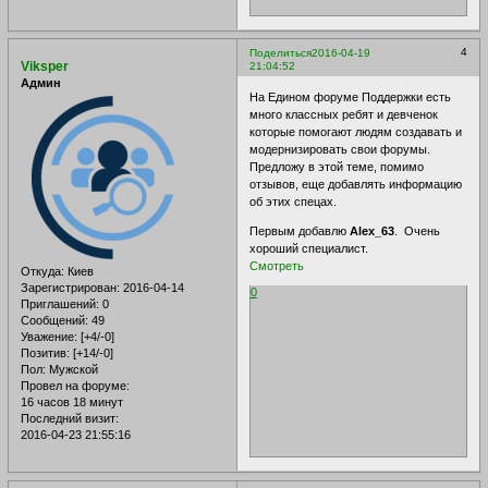
4
Поделиться
2016-04-19
Viksper
21:04:52
Админ
На Едином форуме Поддержки есть
много классных ребят и девченок
которые помогают людям создавать и
модернизировать свои форумы.
Предложу в этой теме, помимо
отзывов, еще добавлять информацию
об этих спецах.
Первым добавлю
Alex_63
. Очень
хороший специалист.
Смотреть
Откуда:
Киев
Зарегистрирован
: 2016-04-14
0
Приглашений:
0
Сообщений:
49
Уважение:
[+4/-0]
Позитив:
[+14/-0]
Пол:
Мужской
Провел на форуме:
16 часов 18 минут
Последний визит:
2016-04-23 21:55:16