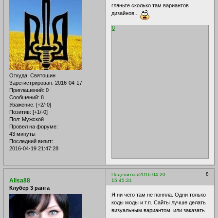
гляньте сколько там вариантов
дизайнов...
0
Откуда:
Святошин
Зарегистрирован
: 2016-04-17
Приглашений:
0
Сообщений:
8
Уважение:
[+2/-0]
Позитив:
[+1/-0]
Пол:
Мужской
Провел на форуме:
43 минуты
Последний визит:
2016-04-19 21:47:28
8
Поделиться
2016-04-20
Alisa88
15:45:31
Клубер 3 ранга
Я ни чего там не поняла. Одни только
коды моды и т.п. Сайты лучше делать
визуальным вариантом. или заказать