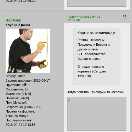
2016-04-23 19:06:22
12
Поделиться
2016-04-23
Полячек
22:37:49
Клубер 2 ранга
Кортнева написал(а):
Ребята - молодцы.
Поддержу и Ворона и
других в этом
SU - пространство
бывшего совка
Отредактировано
Кортнева (Сегодня
Откуда:
Киев
19:03:28)
Зарегистрирован
: 2016-04-17
Приглашений:
0
Сообщений:
17
Тогда понятно. Но форум то киевский.
Уважение:
[+1/-0]
Позитив:
[+4/-0]
0
Пол:
Мужской
Возраст:
40
[1986-06-18]
Провел на форуме:
1 час 30 минут
Последний визит:
2016-04-24 19:13:56