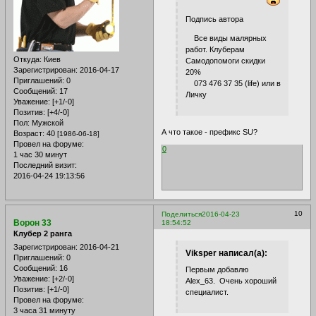
Подпись автора
Все виды малярных
работ. Клуберам
Откуда:
Киев
Самодопомоги скидки
Зарегистрирован
: 2016-04-17
20%
Приглашений:
0
073 476 37 35 (life) или в
Сообщений:
17
Личку
Уважение:
[+1/-0]
Позитив:
[+4/-0]
Пол:
Мужской
А что такое - префикс SU?
Возраст:
40
[1986-06-18]
Провел на форуме:
0
1 час 30 минут
Последний визит:
2016-04-24 19:13:56
10
Поделиться
2016-04-23
Ворон 33
18:54:52
Клубер 2 ранга
Зарегистрирован
: 2016-04-21
Viksper написал(а):
Приглашений:
0
Сообщений:
16
Первым добавлю
Уважение:
[+2/-0]
Alex_63. Очень хороший
Позитив:
[+1/-0]
специалист.
Провел на форуме:
3 часа 31 минуту