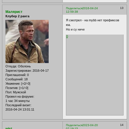
13
Поделиться
2016-04-24
Малярист
12:59:38
Клубер 2 ранга
Я смотрел - на mybb нет префиксов
юа.
Но и су ниче
0
Откуда:
Оболонь
Зарегистрирован
: 2016-04-17
Приглашений:
0
Сообщений:
18
Уважение:
[+2/-0]
Позитив:
[+1/-0]
Пол:
Мужской
Провел на форуме:
1 час 34 минуты
Последний визит:
2016-04-24 13:01:11
14
Поделиться
2023-04-20
wist
07:19:15