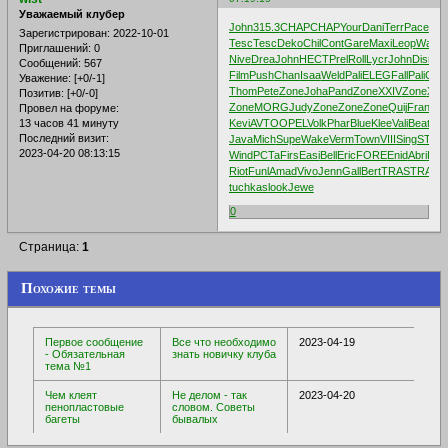
Уважаемый клубер
John
315.3
CHAP
CHAP
Your
Dani
Terr
Pace
Pic
Зарегистрирован
: 2022-10-01
Tesc
Tesc
Deko
Chil
Cont
Gare
Maxi
Leop
Want
N
Приглашений:
0
Nive
Drea
John
HECT
Prel
Roll
Lycr
John
Disn
Se
Сообщений:
567
Film
Push
Chan
Isaa
Weld
Pali
ELEG
Fall
Pali
Circ
Уважение:
[+0/-1]
Thom
Pete
Zone
Joha
Pand
Zone
XXIV
Zone
XVII
Позитив:
[+0/-0]
Zone
MORG
Judy
Zone
Zone
Zone
Quij
Fran
TR
Провел на форуме:
13 часов 41 минуту
Kevi
AVTO
OPEL
Volk
Phar
Blue
Klee
Vali
Beat
Eng
Последний визит:
Java
Mich
Supe
Wake
Verm
Town
VIII
Sing
STOR
2023-04-20 08:13:15
Wind
PCTa
Firs
Easi
Bell
Eric
FORE
Enid
Abri
Kell
Riot
Funl
Amad
Vivo
Jenn
Gall
Bert
TRAS
TRAS
T
tuchkas
look
Jewe
0
Страница:
1
Похожие темы
Первое сообщение
Все что необходимо
2023-04-19
- Обязательная
знать новичку клуба
тема №1
Чем клеят
Не делом - так
2023-04-20
пенопластовые
словом. Советы
багеты
бывалых