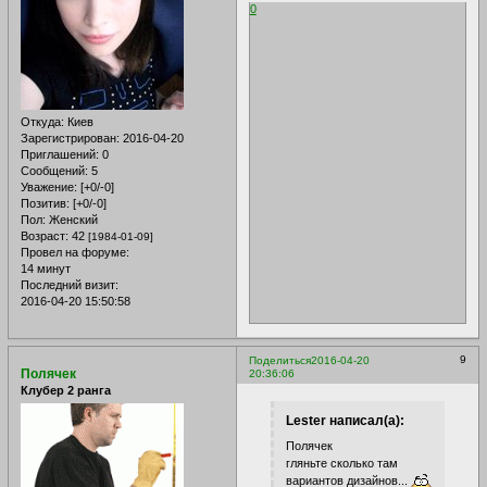
0
Откуда:
Киев
Зарегистрирован
: 2016-04-20
Приглашений:
0
Сообщений:
5
Уважение:
[+0/-0]
Позитив:
[+0/-0]
Пол:
Женский
Возраст:
42
[1984-01-09]
Провел на форуме:
14 минут
Последний визит:
2016-04-20 15:50:58
9
Поделиться
2016-04-20
Полячек
20:36:06
Клубер 2 ранга
Lester написал(а):
Полячек
гляньте сколько там
вариантов дизайнов...