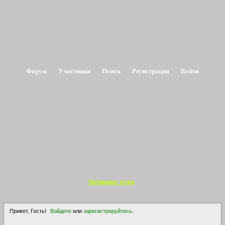
Форум
Участники
Поиск
Регистрация
Войти
Активные темы
Привет, Гость!
Войдите
или
зарегистрируйтесь
.