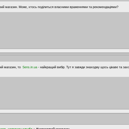
ий магазин. Може, хтось поділиться власними враженнями та рекомендаціями?
ий магазин, то
Sens.in.ua
- найкращий вибір. Тут я завжди знаходжу щось цікаве та зах