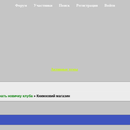
Форум
Участники
Поиск
Регистрация
Войти
Активные темы
нать новичку клуба
»
Книжковий магазин