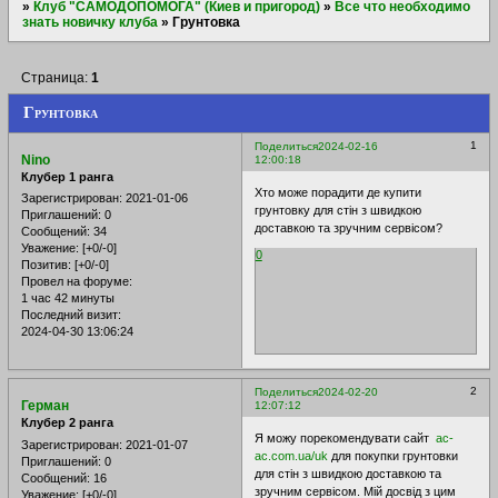
»
Клуб "САМОДОПОМОГА" (Киев и пригород)
»
Все что необходимо
знать новичку клуба
»
Грунтовка
Страница:
1
Грунтовка
1
Поделиться
2024-02-16
Nino
12:00:18
Клубер 1 ранга
Хто може порадити де купити
Зарегистрирован
: 2021-01-06
грунтовку для стін з швидкою
Приглашений:
0
доставкою та зручним сервісом?
Сообщений:
34
Уважение:
[+0/-0]
0
Позитив:
[+0/-0]
Провел на форуме:
1 час 42 минуты
Последний визит:
2024-04-30 13:06:24
2
Поделиться
2024-02-20
Герман
12:07:12
Клубер 2 ранга
Я можу порекомендувати сайт
ac-
Зарегистрирован
: 2021-01-07
ac.com.ua/uk
для покупки грунтовки
Приглашений:
0
для стін з швидкою доставкою та
Сообщений:
16
зручним сервісом. Мій досвід з цим
Уважение:
[+0/-0]