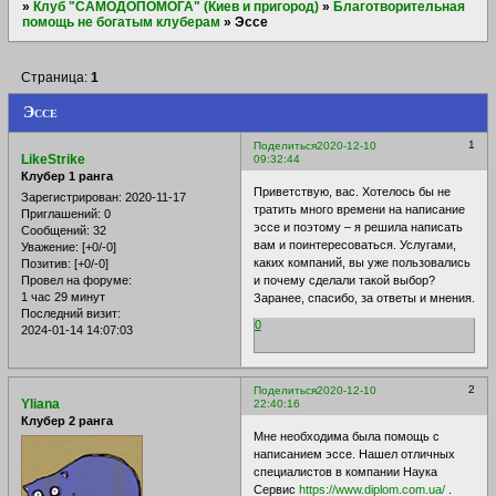
»
Клуб "САМОДОПОМОГА" (Киев и пригород)
»
Благотворительная
помощь не богатым клуберам
»
Эссе
Страница:
1
Эссе
1
Поделиться
2020-12-10
LikeStrike
09:32:44
Клубер 1 ранга
Приветствую, вас. Хотелось бы не
Зарегистрирован
: 2020-11-17
тратить много времени на написание
Приглашений:
0
эссе и поэтому – я решила написать
Сообщений:
32
вам и поинтересоваться. Услугами,
Уважение:
[+0/-0]
каких компаний, вы уже пользовались
Позитив:
[+0/-0]
и почему сделали такой выбор?
Провел на форуме:
1 час 29 минут
Заранее, спасибо, за ответы и мнения.
Последний визит:
0
2024-01-14 14:07:03
2
Поделиться
2020-12-10
Yliana
22:40:16
Клубер 2 ранга
Мне необходима была помощь с
написанием эссе. Нашел отличных
специалистов в компании Наука
Сервис
https://www.diplom.com.ua/
.