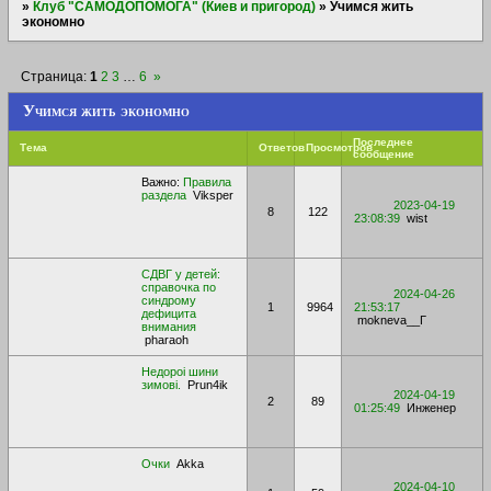
»
Клуб "САМОДОПОМОГА" (Киев и пригород)
»
Учимся жить
экономно
Страница:
1
2
3
…
6
»
Учимся жить экономно
Последнее
Тема
Ответов
Просмотров
сообщение
Важно:
Правила
раздела
Viksper
2023-04-19
8
122
23:08:39
wist
СДВГ у детей:
справочка по
2024-04-26
синдрому
1
9964
21:53:17
дефицита
mokneva__Г
внимания
pharaoh
Недороі шини
зимові.
Prun4ik
2024-04-19
2
89
01:25:49
Инженер
Очки
Akka
2024-04-10