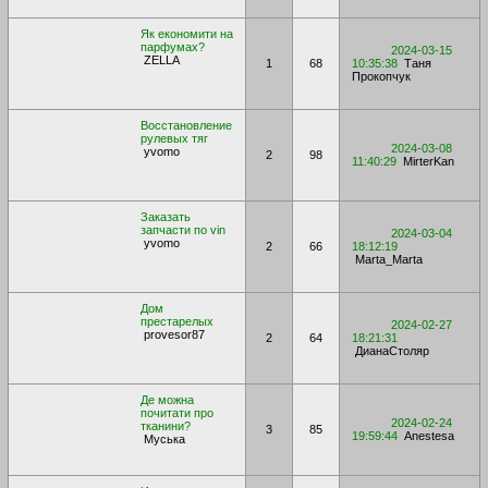
Як економити на
парфумах?
2024-03-15
ZELLA
1
68
10:35:38
Таня
Прокопчук
Восстановление
рулевых тяг
2024-03-08
yvomo
2
98
11:40:29
MirterKan
Заказать
запчасти по vin
2024-03-04
yvomo
2
66
18:12:19
Мarta_Мarta
Дом
престарелых
2024-02-27
provesor87
2
64
18:21:31
ДианаСтоляр
Де можна
почитати про
2024-02-24
тканини?
3
85
19:59:44
Anestesa
Муська