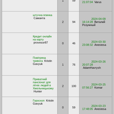
1
59
21:07:04
Varus
штучна ялинка
Саманта
2024-04-09
2
94
16:14:28
Виталий
Розумный
Кредит онлайн
на карту
2024-03-30
provesor87
0
46
23:08:32
Anestesa
Повітряна
тривога
Kristin
2024-03-26
Gavyuk
1
76
20:07:28
AdamHavrysh
Приватний
пансіонат для
2024-03-25
літніх людей в
2
100
07:56:27
Komar
Хмельницькому
Hunter
Гороскоп
Kristin
Gavyuk
2024-03-23
0
59
17:48:05
Anestesa