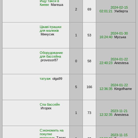
Ищу такси в
Киеве
Магеша
2024-02-15
2
69
02:01:21
Умберта
Цікаві іграшки
для малюків
2024-01-30
Минусик
1
53
16:24:40
Муська
Оборудование
для бассейна
2024-01-22
provesor87
0
58
22:40:23
Anestesa
татуаж
olga99
2024-01-22
5
166
12:36:35
Kingofhame
Спа бассейн
Игорек
2023-11-21
1
73
12:32:35
Anestesa
Сэкономить на
покупке
2023-11-15
мотошын
Тарас